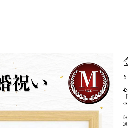
価
￥1
格
心
『
※
納
通