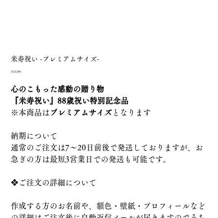
米寿祝い -プレミアムサイズ-
価
￥22,300
格
心のこもった感動の贈り物
『米寿祝い』88歳祝い特別記念品
※本商品は
プレミアムサイズ
となります
納期について
通常のご注文は7～20日前後で発送しておりますが、お
急ぎの方は最短3営業日での発送も可能です。
❖ご注文の詳細について
作成する方のお名前や、額色・壁紙・プロフィールなど
の詳細はご注文後に自動返信メールが届きますのでそち