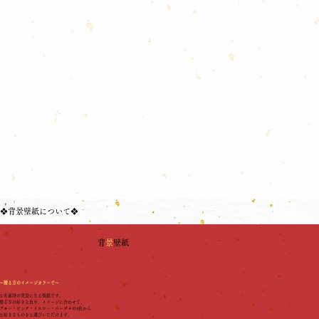
❖背景壁紙について❖
背
景
壁紙
～贈る方のイメージカラーで～
お名前詩の背景になる壁紙です。
贈る方の好きな色や、イメージに合わせて、
ブルー・ピンク・イエロー・パープルの4色から
​お好きなものをお選びいただけます。