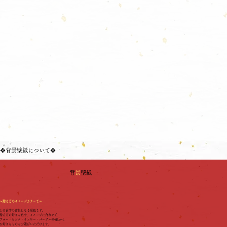
❖背景壁紙について❖
背
景
壁紙
～贈る方のイメージカラーで～
お名前詩の背景になる壁紙です。
贈る方の好きな色や、イメージに合わせて、
ブルー・ピンク・イエロー・パープルの4色から
​お好きなものをお選びいただけます。