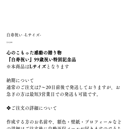
白寿祝い -Lサイズ-
価
￥13,500
格
心のこもった感動の贈り物
『白寿祝い』99歳祝い特別記念品
※本商品は
Lサイズ
となります
納期について
通常のご注文は7～20日前後で発送しておりますが、お
急ぎの方は最短3営業日での発送も可能です。
❖ご注文の詳細について
作成する方のお名前や、額色・壁紙・プロフィールなど
の詳細はご注文後に自動返信メールが届きますのでそち