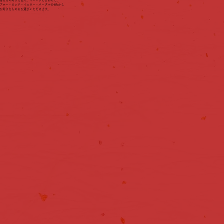
ブルー・ピンク・イエロー・パープルの4色から
​お好きなものをお選びいただけます。