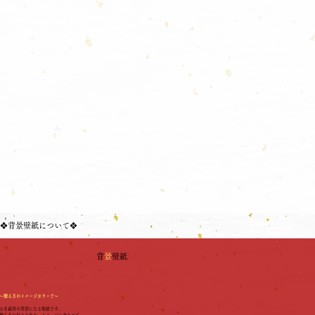
❖背景壁紙について❖
背
景
壁紙
～贈る方のイメージカラーで～
お名前詩の背景になる壁紙です。
贈る方の好きな色や、イメージに合わせて、